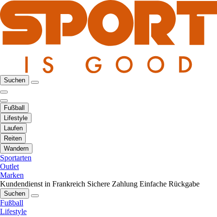
Suchen
Fußball
Lifestyle
Laufen
Reiten
Wandern
Sportarten
Outlet
Marken
Kundendienst in Frankreich
Sichere Zahlung
Einfache Rückgabe
Suchen
Fußball
Lifestyle