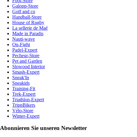
Foot-Store
Galopp-Store
Golf and co
Handball-Store
House of Rugby
La sellerie de Maé
Made in Paradis
Nauti-wave
On-Fight
Padel-Expert
Pecheur-Store
Pet and Garden
Slowood Interior
Smash-Expert
Sneak'In
Sneakids
Training-Fit
Trek-Expert
Triathlon-Expert
TripnBikers
Vélo-Store
Winter-Expert
Abonnieren Sie unseren Newsletter