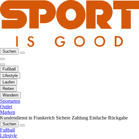
Suchen
Fußball
Lifestyle
Laufen
Reiten
Wandern
Sportarten
Outlet
Marken
Kundendienst in Frankreich
Sichere Zahlung
Einfache Rückgabe
Suchen
Fußball
Lifestyle