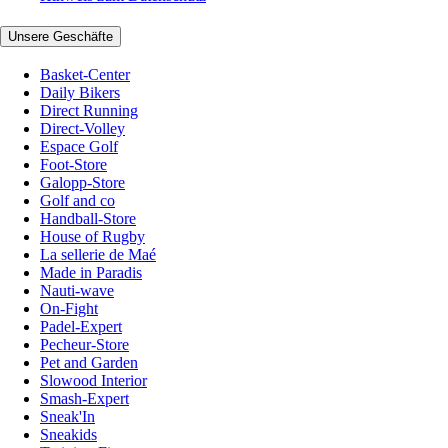
Unsere Geschäfte
Basket-Center
Daily Bikers
Direct Running
Direct-Volley
Espace Golf
Foot-Store
Galopp-Store
Golf and co
Handball-Store
House of Rugby
La sellerie de Maé
Made in Paradis
Nauti-wave
On-Fight
Padel-Expert
Pecheur-Store
Pet and Garden
Slowood Interior
Smash-Expert
Sneak'In
Sneakids