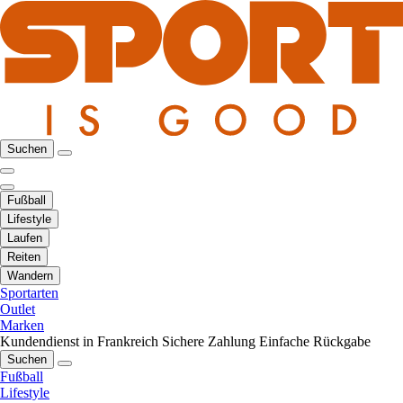
Suchen
Fußball
Lifestyle
Laufen
Reiten
Wandern
Sportarten
Outlet
Marken
Kundendienst in Frankreich
Sichere Zahlung
Einfache Rückgabe
Suchen
Fußball
Lifestyle