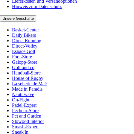
Lieferkosten und Versandoptionen
Hinweis zum Datenschutz
Unsere Geschäfte
Basket-Center
Daily Bikers
Direct Running
Direct-Volley
Espace Golf
Foot-Store
Galopp-Store
Golf and co
Handball-Store
House of Rugby
La sellerie de Maé
Made in Paradis
Nauti-wave
On-Fight
Padel-Expert
Pecheur-Store
Pet and Garden
Slowood Interior
Smash-Expert
Sneak'In