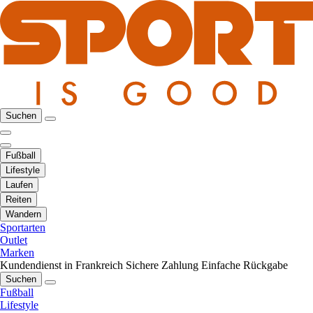
Suchen
Fußball
Lifestyle
Laufen
Reiten
Wandern
Sportarten
Outlet
Marken
Kundendienst in Frankreich
Sichere Zahlung
Einfache Rückgabe
Suchen
Fußball
Lifestyle