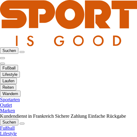
Suchen
Fußball
Lifestyle
Laufen
Reiten
Wandern
Sportarten
Outlet
Marken
Kundendienst in Frankreich
Sichere Zahlung
Einfache Rückgabe
Suchen
Fußball
Lifestyle