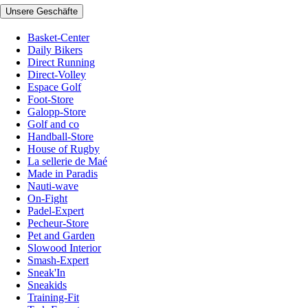
Unsere Geschäfte
Basket-Center
Daily Bikers
Direct Running
Direct-Volley
Espace Golf
Foot-Store
Galopp-Store
Golf and co
Handball-Store
House of Rugby
La sellerie de Maé
Made in Paradis
Nauti-wave
On-Fight
Padel-Expert
Pecheur-Store
Pet and Garden
Slowood Interior
Smash-Expert
Sneak'In
Sneakids
Training-Fit