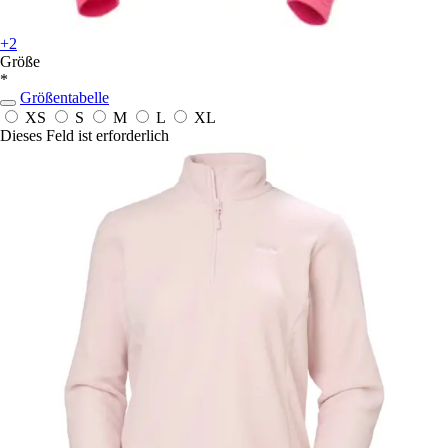
+2
Größe
*
Größentabelle
XS
S
M
L
XL
Dieses Feld ist erforderlich