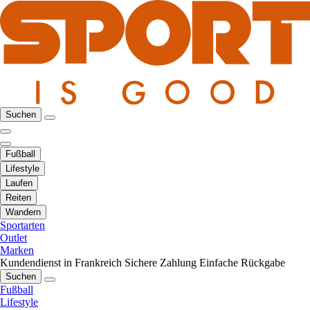
Suchen
Fußball
Lifestyle
Laufen
Reiten
Wandern
Sportarten
Outlet
Marken
Kundendienst in Frankreich
Sichere Zahlung
Einfache Rückgabe
Suchen
Fußball
Lifestyle