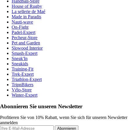
Handball-Store
House of Rugby
La sellerie de Maé
Made in Paradis
Nauti-wave
On-Fight
Padel-Expert
Pecheur-Store
Pet and Garden
Slowood Interior
Smash-Expert
Sneak'In
Sneakids
Training-Fit
Trek-Expert
Triathlon-Expert
TripnBikers
Vélo-Store
Winter-Expert
Abonnieren Sie unseren Newsletter
Profitieren Sie von 10% Rabatt, wenn Sie sich für unseren Newsletter
anmelden
Abonnieren