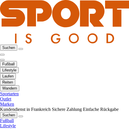
Suchen
Fußball
Lifestyle
Laufen
Reiten
Wandern
Sportarten
Outlet
Marken
Kundendienst in Frankreich
Sichere Zahlung
Einfache Rückgabe
Suchen
Fußball
Lifestyle