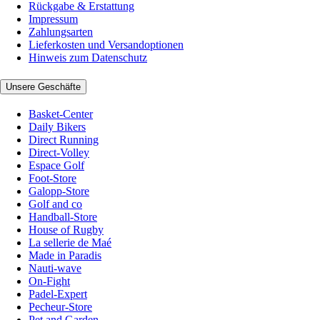
Rückgabe & Erstattung
Impressum
Zahlungsarten
Lieferkosten und Versandoptionen
Hinweis zum Datenschutz
Unsere Geschäfte
Basket-Center
Daily Bikers
Direct Running
Direct-Volley
Espace Golf
Foot-Store
Galopp-Store
Golf and co
Handball-Store
House of Rugby
La sellerie de Maé
Made in Paradis
Nauti-wave
On-Fight
Padel-Expert
Pecheur-Store
Pet and Garden