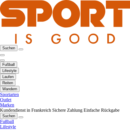
Suchen
Fußball
Lifestyle
Laufen
Reiten
Wandern
Sportarten
Outlet
Marken
Kundendienst in Frankreich
Sichere Zahlung
Einfache Rückgabe
Suchen
Fußball
Lifestyle