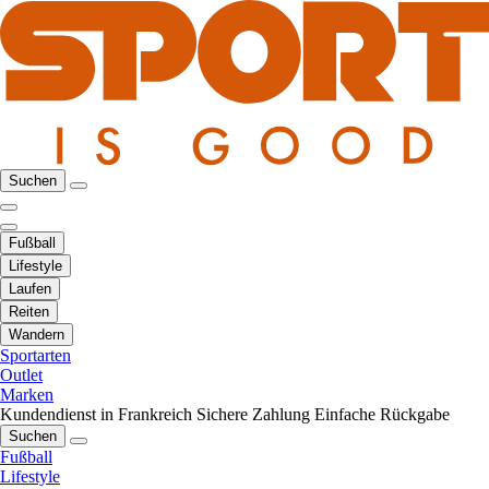
Suchen
Fußball
Lifestyle
Laufen
Reiten
Wandern
Sportarten
Outlet
Marken
Kundendienst in Frankreich
Sichere Zahlung
Einfache Rückgabe
Suchen
Fußball
Lifestyle