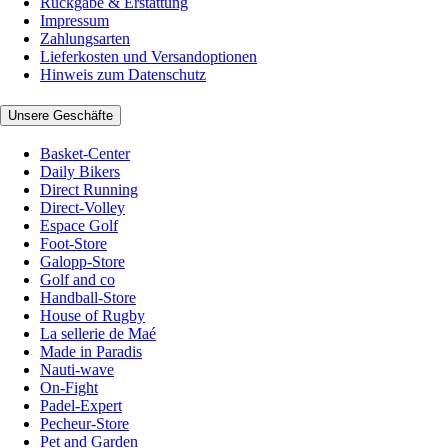
Rückgabe & Erstattung
Impressum
Zahlungsarten
Lieferkosten und Versandoptionen
Hinweis zum Datenschutz
Unsere Geschäfte
Basket-Center
Daily Bikers
Direct Running
Direct-Volley
Espace Golf
Foot-Store
Galopp-Store
Golf and co
Handball-Store
House of Rugby
La sellerie de Maé
Made in Paradis
Nauti-wave
On-Fight
Padel-Expert
Pecheur-Store
Pet and Garden