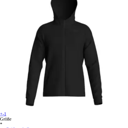
+-1
Größe
*