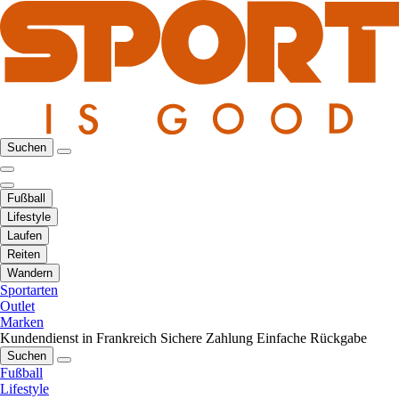
Suchen
Fußball
Lifestyle
Laufen
Reiten
Wandern
Sportarten
Outlet
Marken
Kundendienst in Frankreich
Sichere Zahlung
Einfache Rückgabe
Suchen
Fußball
Lifestyle