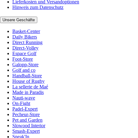
Lieferkosten und Versandoptionen
Hinweis zum Datenschutz
Unsere Geschäfte
Basket-Center
Daily Bikers
Direct Running
Direct-Volley
Espace Golf
Foot-Store
Galopp-Store
Golf and co
Handball-Store
House of Rugby
La sellerie de Maé
Made in Paradis
Nauti-wave
On-Fight
Padel-Expert
Pecheur-Store
Pet and Garden
Slowood Interior
Smash-Expert
Sneak'In