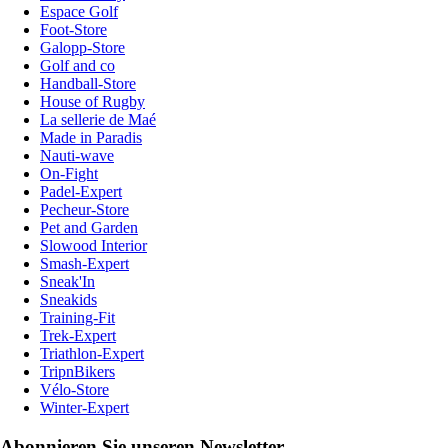
Espace Golf
Foot-Store
Galopp-Store
Golf and co
Handball-Store
House of Rugby
La sellerie de Maé
Made in Paradis
Nauti-wave
On-Fight
Padel-Expert
Pecheur-Store
Pet and Garden
Slowood Interior
Smash-Expert
Sneak'In
Sneakids
Training-Fit
Trek-Expert
Triathlon-Expert
TripnBikers
Vélo-Store
Winter-Expert
Abonnieren Sie unseren Newsletter