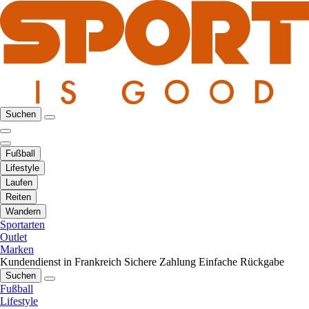
Suchen
Fußball
Lifestyle
Laufen
Reiten
Wandern
Sportarten
Outlet
Marken
Kundendienst in Frankreich
Sichere Zahlung
Einfache Rückgabe
Suchen
Fußball
Lifestyle