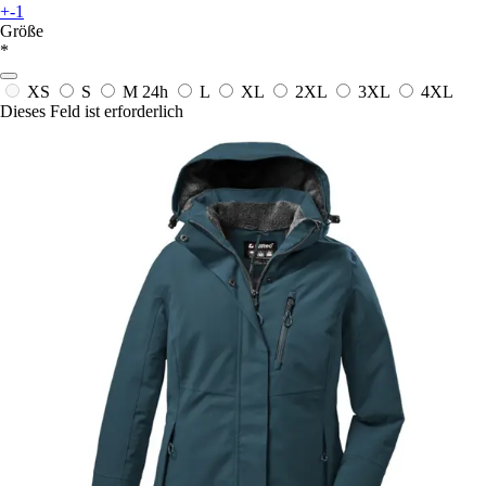
+-1
Größe
*
XS
S
M
24h
L
XL
2XL
3XL
4XL
Dieses Feld ist erforderlich