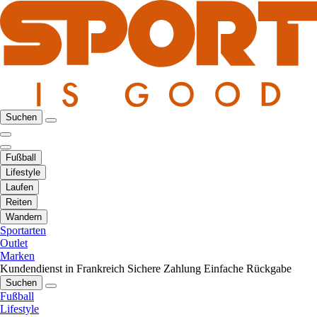
Suchen
Fußball
Lifestyle
Laufen
Reiten
Wandern
Sportarten
Outlet
Marken
Kundendienst in Frankreich
Sichere Zahlung
Einfache Rückgabe
Suchen
Fußball
Lifestyle