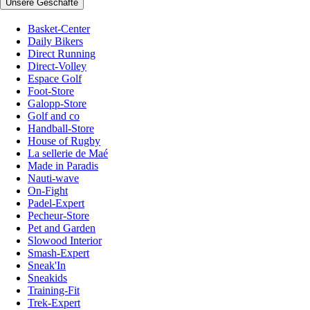
Unsere Geschäfte
Basket-Center
Daily Bikers
Direct Running
Direct-Volley
Espace Golf
Foot-Store
Galopp-Store
Golf and co
Handball-Store
House of Rugby
La sellerie de Maé
Made in Paradis
Nauti-wave
On-Fight
Padel-Expert
Pecheur-Store
Pet and Garden
Slowood Interior
Smash-Expert
Sneak'In
Sneakids
Training-Fit
Trek-Expert