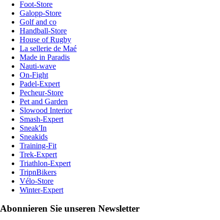
Foot-Store
Galopp-Store
Golf and co
Handball-Store
House of Rugby
La sellerie de Maé
Made in Paradis
Nauti-wave
On-Fight
Padel-Expert
Pecheur-Store
Pet and Garden
Slowood Interior
Smash-Expert
Sneak'In
Sneakids
Training-Fit
Trek-Expert
Triathlon-Expert
TripnBikers
Vélo-Store
Winter-Expert
Abonnieren Sie unseren Newsletter