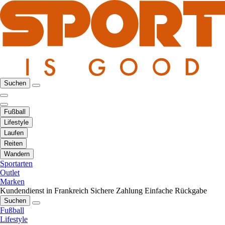
Suchen
Fußball
Lifestyle
Laufen
Reiten
Wandern
Sportarten
Outlet
Marken
Kundendienst in Frankreich
Sichere Zahlung
Einfache Rückgabe
Suchen
Fußball
Lifestyle