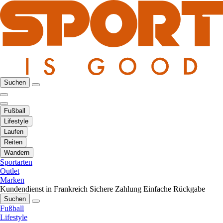
Suchen
Fußball
Lifestyle
Laufen
Reiten
Wandern
Sportarten
Outlet
Marken
Kundendienst in Frankreich
Sichere Zahlung
Einfache Rückgabe
Suchen
Fußball
Lifestyle