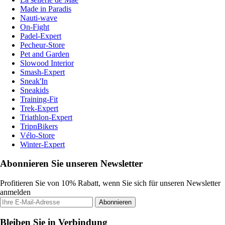
Made in Paradis
Nauti-wave
On-Fight
Padel-Expert
Pecheur-Store
Pet and Garden
Slowood Interior
Smash-Expert
Sneak'In
Sneakids
Training-Fit
Trek-Expert
Triathlon-Expert
TripnBikers
Vélo-Store
Winter-Expert
Abonnieren Sie unseren Newsletter
Profitieren Sie von 10% Rabatt, wenn Sie sich für unseren Newsletter
anmelden
Abonnieren
Bleiben Sie in Verbindung