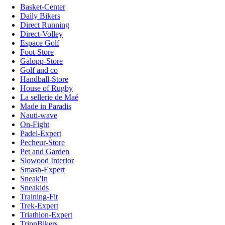
Basket-Center
Daily Bikers
Direct Running
Direct-Volley
Espace Golf
Foot-Store
Galopp-Store
Golf and co
Handball-Store
House of Rugby
La sellerie de Maé
Made in Paradis
Nauti-wave
On-Fight
Padel-Expert
Pecheur-Store
Pet and Garden
Slowood Interior
Smash-Expert
Sneak'In
Sneakids
Training-Fit
Trek-Expert
Triathlon-Expert
TripnBikers