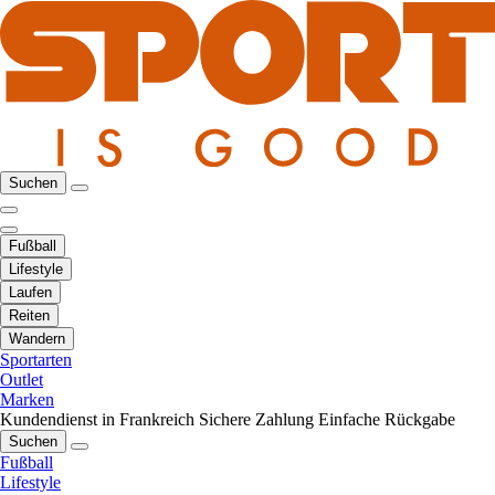
Suchen
Fußball
Lifestyle
Laufen
Reiten
Wandern
Sportarten
Outlet
Marken
Kundendienst in Frankreich
Sichere Zahlung
Einfache Rückgabe
Suchen
Fußball
Lifestyle