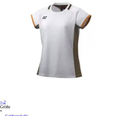
+-2
Größe
*