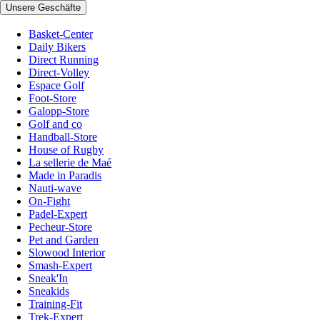
Unsere Geschäfte
Basket-Center
Daily Bikers
Direct Running
Direct-Volley
Espace Golf
Foot-Store
Galopp-Store
Golf and co
Handball-Store
House of Rugby
La sellerie de Maé
Made in Paradis
Nauti-wave
On-Fight
Padel-Expert
Pecheur-Store
Pet and Garden
Slowood Interior
Smash-Expert
Sneak'In
Sneakids
Training-Fit
Trek-Expert