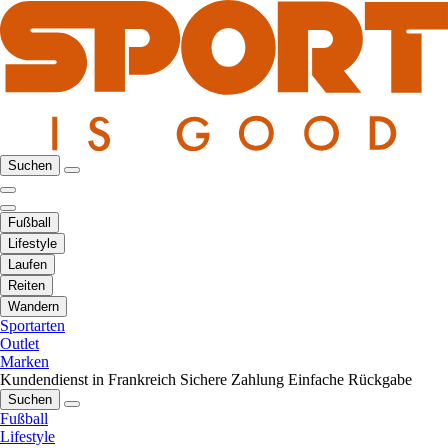
Suchen
Fußball
Lifestyle
Laufen
Reiten
Wandern
Sportarten
Outlet
Marken
Kundendienst in Frankreich
Sichere Zahlung
Einfache Rückgabe
Suchen
Fußball
Lifestyle