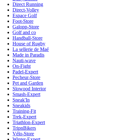
Direct Running
Direct-Volley
Espace Golf
Foot-Store
Galopp-Store
Golf and co
Handball-Store
House of Rugby
La sellerie de Maé
Made in Paradis
Nauti-wave
On-Fight
Padel-Expert
Pecheur-Store
Pet and Garden
Slowood Interior
Smash-Expert
Sneak'In
Sneakids
Training-Fit
Trek-Expert
Triathlon-Expert
TripnBikers
Vélo-Store
Winter-Expert