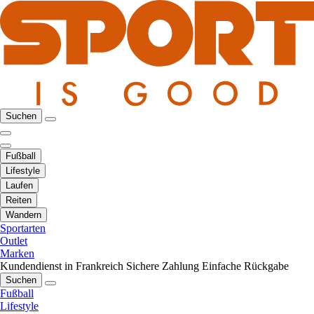
Suchen
Fußball
Lifestyle
Laufen
Reiten
Wandern
Sportarten
Outlet
Marken
Kundendienst in Frankreich
Sichere Zahlung
Einfache Rückgabe
Suchen
Fußball
Lifestyle