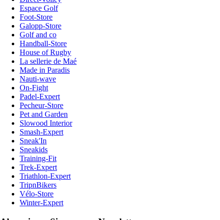
Espace Golf
Foot-Store
Galopp-Store
Golf and co
Handball-Store
House of Rugby
La sellerie de Maé
Made in Paradis
Nauti-wave
On-Fight
Padel-Expert
Pecheur-Store
Pet and Garden
Slowood Interior
Smash-Expert
Sneak'In
Sneakids
Training-Fit
Trek-Expert
Triathlon-Expert
TripnBikers
Vélo-Store
Winter-Expert