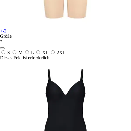
+-2
Größe
*
S
M
L
XL
2XL
Dieses Feld ist erforderlich