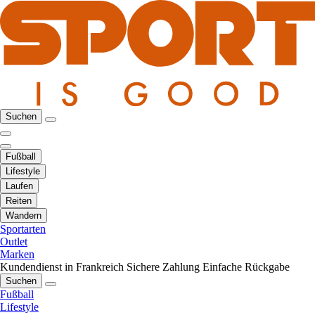
Suchen
Fußball
Lifestyle
Laufen
Reiten
Wandern
Sportarten
Outlet
Marken
Kundendienst in Frankreich
Sichere Zahlung
Einfache Rückgabe
Suchen
Fußball
Lifestyle