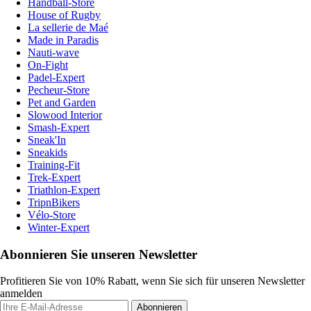
Handball-Store
House of Rugby
La sellerie de Maé
Made in Paradis
Nauti-wave
On-Fight
Padel-Expert
Pecheur-Store
Pet and Garden
Slowood Interior
Smash-Expert
Sneak'In
Sneakids
Training-Fit
Trek-Expert
Triathlon-Expert
TripnBikers
Vélo-Store
Winter-Expert
Abonnieren Sie unseren Newsletter
Profitieren Sie von 10% Rabatt, wenn Sie sich für unseren Newsletter
anmelden
Abonnieren