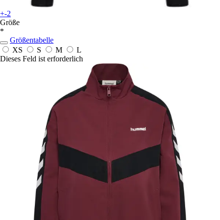
+-2
Größe
*
Größentabelle
XS
S
M
L
Dieses Feld ist erforderlich