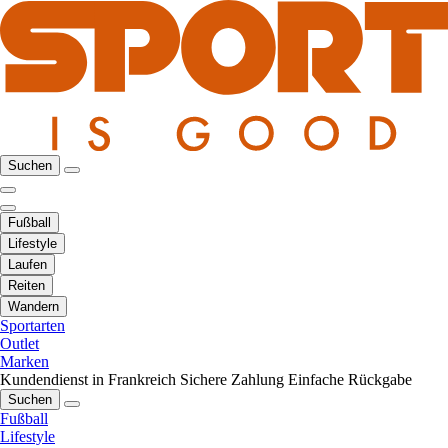
Suchen
Fußball
Lifestyle
Laufen
Reiten
Wandern
Sportarten
Outlet
Marken
Kundendienst in Frankreich
Sichere Zahlung
Einfache Rückgabe
Suchen
Fußball
Lifestyle