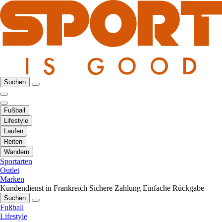
Suchen
Fußball
Lifestyle
Laufen
Reiten
Wandern
Sportarten
Outlet
Marken
Kundendienst in Frankreich
Sichere Zahlung
Einfache Rückgabe
Suchen
Fußball
Lifestyle