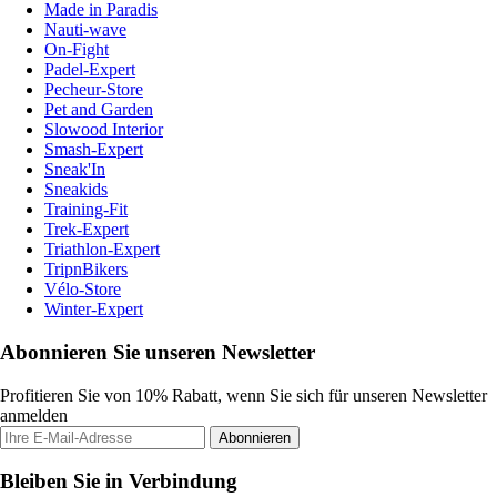
Made in Paradis
Nauti-wave
On-Fight
Padel-Expert
Pecheur-Store
Pet and Garden
Slowood Interior
Smash-Expert
Sneak'In
Sneakids
Training-Fit
Trek-Expert
Triathlon-Expert
TripnBikers
Vélo-Store
Winter-Expert
Abonnieren Sie unseren Newsletter
Profitieren Sie von 10% Rabatt, wenn Sie sich für unseren Newsletter
anmelden
Abonnieren
Bleiben Sie in Verbindung