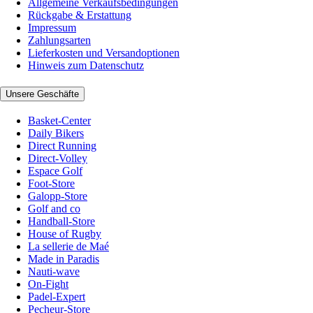
Allgemeine Verkaufsbedingungen
Rückgabe & Erstattung
Impressum
Zahlungsarten
Lieferkosten und Versandoptionen
Hinweis zum Datenschutz
Unsere Geschäfte
Basket-Center
Daily Bikers
Direct Running
Direct-Volley
Espace Golf
Foot-Store
Galopp-Store
Golf and co
Handball-Store
House of Rugby
La sellerie de Maé
Made in Paradis
Nauti-wave
On-Fight
Padel-Expert
Pecheur-Store