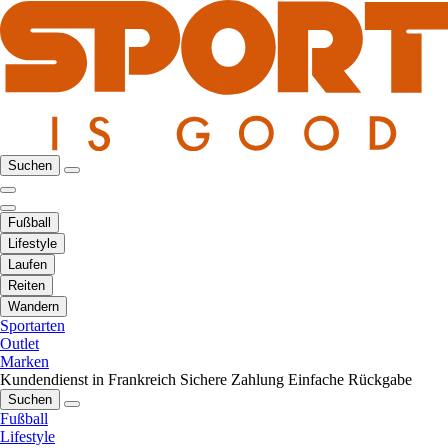
Suchen
Fußball
Lifestyle
Laufen
Reiten
Wandern
Sportarten
Outlet
Marken
Kundendienst in Frankreich
Sichere Zahlung
Einfache Rückgabe
Suchen
Fußball
Lifestyle