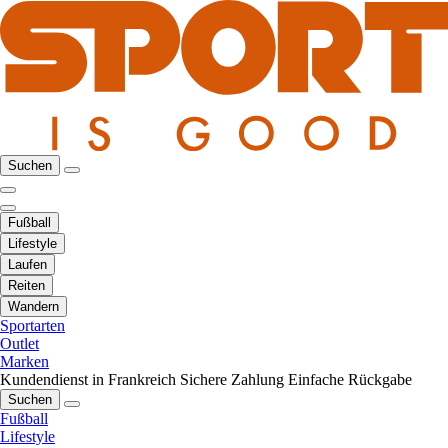
Suchen
Fußball
Lifestyle
Laufen
Reiten
Wandern
Sportarten
Outlet
Marken
Kundendienst in Frankreich
Sichere Zahlung
Einfache Rückgabe
Suchen
Fußball
Lifestyle