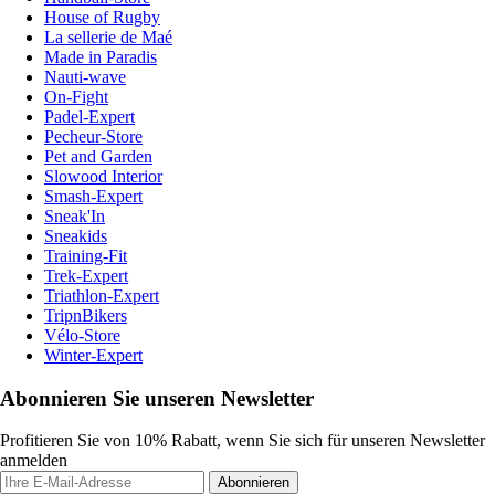
House of Rugby
La sellerie de Maé
Made in Paradis
Nauti-wave
On-Fight
Padel-Expert
Pecheur-Store
Pet and Garden
Slowood Interior
Smash-Expert
Sneak'In
Sneakids
Training-Fit
Trek-Expert
Triathlon-Expert
TripnBikers
Vélo-Store
Winter-Expert
Abonnieren Sie unseren Newsletter
Profitieren Sie von 10% Rabatt, wenn Sie sich für unseren Newsletter
anmelden
Abonnieren