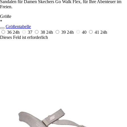
Sandalen für Damen Skechers Go Walk Flex, für Ihre Abenteuer im
Freien.
Größe
*
Größentabelle
36
24h
37
38
24h
39
24h
40
41
24h
Dieses Feld ist erforderlich