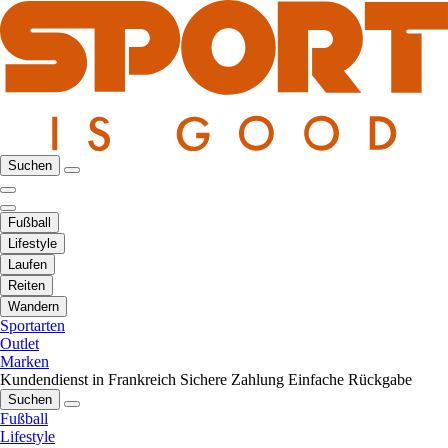
Suchen
Fußball
Lifestyle
Laufen
Reiten
Wandern
Sportarten
Outlet
Marken
Kundendienst in Frankreich
Sichere Zahlung
Einfache Rückgabe
Suchen
Fußball
Lifestyle