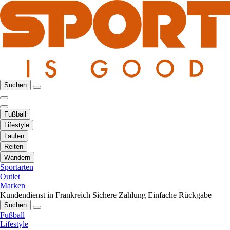
Suchen
Fußball
Lifestyle
Laufen
Reiten
Wandern
Sportarten
Outlet
Marken
Kundendienst in Frankreich
Sichere Zahlung
Einfache Rückgabe
Suchen
Fußball
Lifestyle