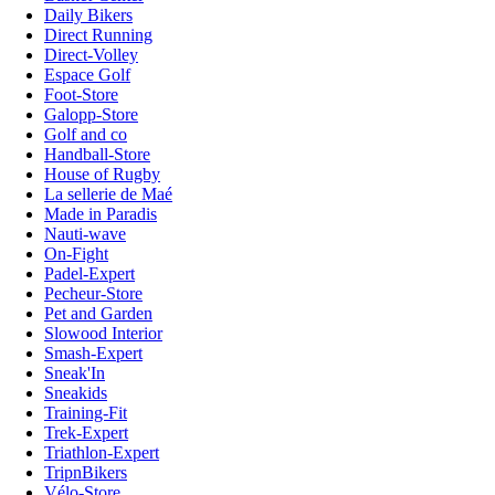
Daily Bikers
Direct Running
Direct-Volley
Espace Golf
Foot-Store
Galopp-Store
Golf and co
Handball-Store
House of Rugby
La sellerie de Maé
Made in Paradis
Nauti-wave
On-Fight
Padel-Expert
Pecheur-Store
Pet and Garden
Slowood Interior
Smash-Expert
Sneak'In
Sneakids
Training-Fit
Trek-Expert
Triathlon-Expert
TripnBikers
Vélo-Store