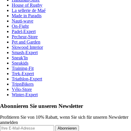
House of Rugby
La sellerie de Maé
Made in Paradis
Nauti-wave
On-Fight
Padel-Expert
Pecheur-Store
Pet and Garden
Slowood Interior
Smash-Expert
Sneak'In
Sneakids
Training-Fit
Trek-Expert
Triathlon-Expert
TripnBikers
Vélo-Store
Winter-Expert
Abonnieren Sie unseren Newsletter
Profitieren Sie von 10% Rabatt, wenn Sie sich für unseren Newsletter
anmelden
Abonnieren