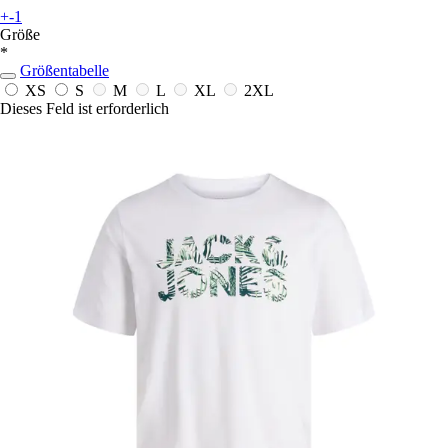
+-1
Größe
*
Größentabelle
XS
S
M
L
XL
2XL
Dieses Feld ist erforderlich