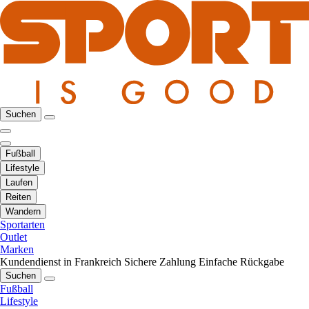
Suchen
Fußball
Lifestyle
Laufen
Reiten
Wandern
Sportarten
Outlet
Marken
Kundendienst in Frankreich
Sichere Zahlung
Einfache Rückgabe
Suchen
Fußball
Lifestyle