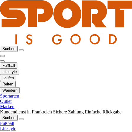
Suchen
Fußball
Lifestyle
Laufen
Reiten
Wandern
Sportarten
Outlet
Marken
Kundendienst in Frankreich
Sichere Zahlung
Einfache Rückgabe
Suchen
Fußball
Lifestyle