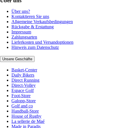
Über uns
Über uns?
Kontaktieren Sie uns
Allgemeine Verkaufsbedingungen
Rückgabe & Erstattung
Impressum
Zahlungsarten
Lieferkosten und Versandoptionen
Hinweis zum Datenschutz
Unsere Geschäfte
Basket-Center
Daily Bikers
Direct Running
Direct-Volley
Espace Golf
Foot-Store
Galopp-Store
Golf and co
Handball-Store
House of Rugby
La sellerie de Maé
Made in Paradis