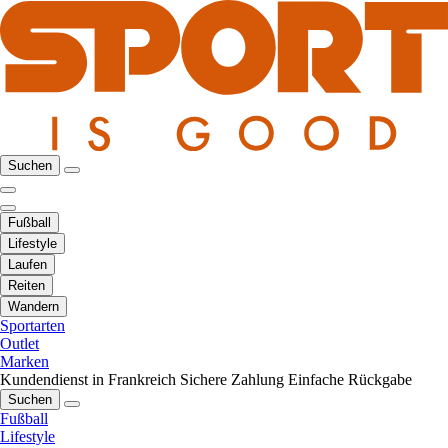
Suchen
Fußball
Lifestyle
Laufen
Reiten
Wandern
Sportarten
Outlet
Marken
Kundendienst in Frankreich
Sichere Zahlung
Einfache Rückgabe
Suchen
Fußball
Lifestyle