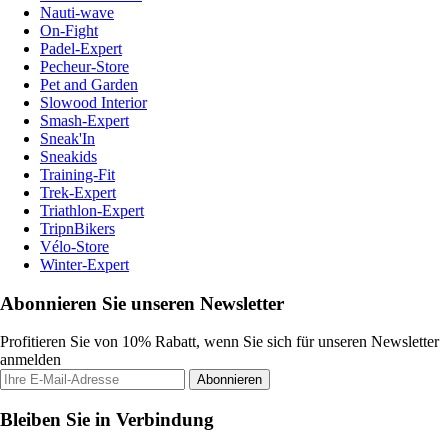
Nauti-wave
On-Fight
Padel-Expert
Pecheur-Store
Pet and Garden
Slowood Interior
Smash-Expert
Sneak'In
Sneakids
Training-Fit
Trek-Expert
Triathlon-Expert
TripnBikers
Vélo-Store
Winter-Expert
Abonnieren Sie unseren Newsletter
Profitieren Sie von 10% Rabatt, wenn Sie sich für unseren Newsletter
anmelden
Abonnieren
Bleiben Sie in Verbindung