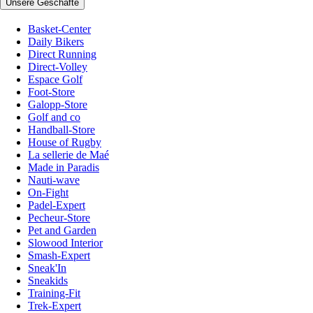
Unsere Geschäfte
Basket-Center
Daily Bikers
Direct Running
Direct-Volley
Espace Golf
Foot-Store
Galopp-Store
Golf and co
Handball-Store
House of Rugby
La sellerie de Maé
Made in Paradis
Nauti-wave
On-Fight
Padel-Expert
Pecheur-Store
Pet and Garden
Slowood Interior
Smash-Expert
Sneak'In
Sneakids
Training-Fit
Trek-Expert