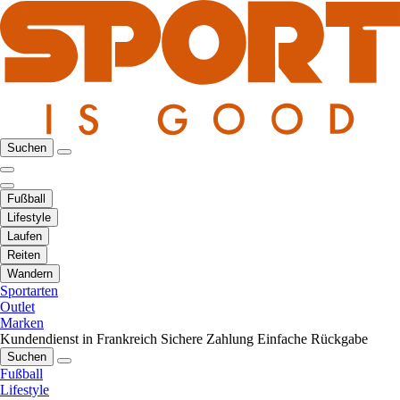
Suchen
Fußball
Lifestyle
Laufen
Reiten
Wandern
Sportarten
Outlet
Marken
Kundendienst in Frankreich
Sichere Zahlung
Einfache Rückgabe
Suchen
Fußball
Lifestyle