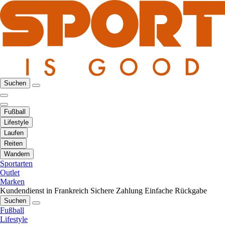
Suchen
Fußball
Lifestyle
Laufen
Reiten
Wandern
Sportarten
Outlet
Marken
Kundendienst in Frankreich
Sichere Zahlung
Einfache Rückgabe
Suchen
Fußball
Lifestyle