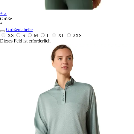
+-2
Größe
*
Größentabelle
XS
S
M
L
XL
2XS
Dieses Feld ist erforderlich