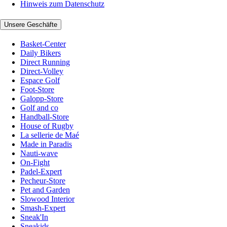
Hinweis zum Datenschutz
Unsere Geschäfte
Basket-Center
Daily Bikers
Direct Running
Direct-Volley
Espace Golf
Foot-Store
Galopp-Store
Golf and co
Handball-Store
House of Rugby
La sellerie de Maé
Made in Paradis
Nauti-wave
On-Fight
Padel-Expert
Pecheur-Store
Pet and Garden
Slowood Interior
Smash-Expert
Sneak'In
Sneakids