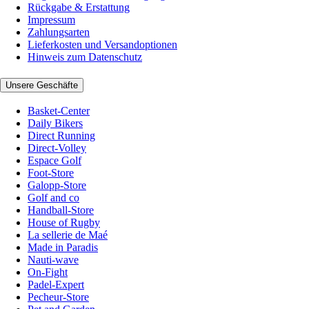
Rückgabe & Erstattung
Impressum
Zahlungsarten
Lieferkosten und Versandoptionen
Hinweis zum Datenschutz
Unsere Geschäfte
Basket-Center
Daily Bikers
Direct Running
Direct-Volley
Espace Golf
Foot-Store
Galopp-Store
Golf and co
Handball-Store
House of Rugby
La sellerie de Maé
Made in Paradis
Nauti-wave
On-Fight
Padel-Expert
Pecheur-Store