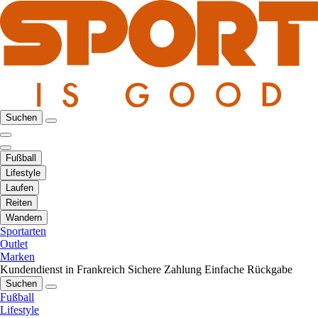
Suchen
Fußball
Lifestyle
Laufen
Reiten
Wandern
Sportarten
Outlet
Marken
Kundendienst in Frankreich
Sichere Zahlung
Einfache Rückgabe
Suchen
Fußball
Lifestyle