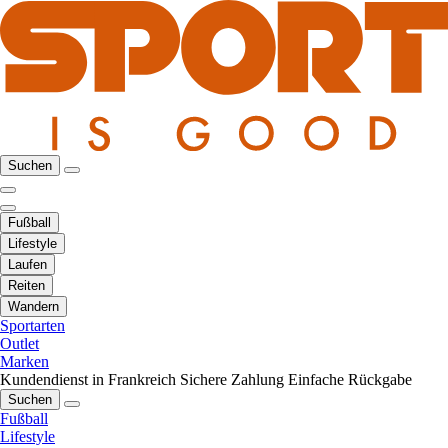
Suchen
Fußball
Lifestyle
Laufen
Reiten
Wandern
Sportarten
Outlet
Marken
Kundendienst in Frankreich
Sichere Zahlung
Einfache Rückgabe
Suchen
Fußball
Lifestyle