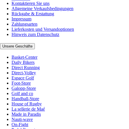
Kontaktieren Sie uns
Allgemeine Verkaufsbedingungen
Rückgabe & Erstattung
Impressum
Zahlungsarten
Lieferkosten und Versandoptionen
Hinweis zum Datenschutz
Unsere Geschäfte
Basket-Center
Daily Bikers
Direct Running
Direct-Volley
Espace Golf
Foot-Store
Galopp-Store
Golf and co
Handball-Store
House of Rugby
La sellerie de Maé
Made in Paradis
Nauti-wave
On-Fight