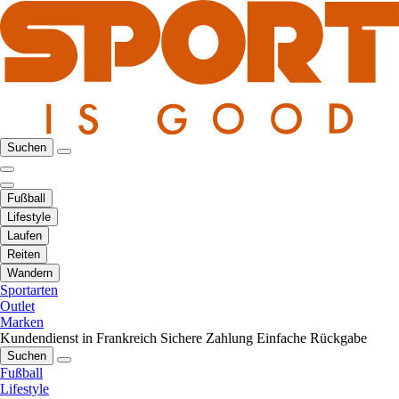
Suchen
Fußball
Lifestyle
Laufen
Reiten
Wandern
Sportarten
Outlet
Marken
Kundendienst in Frankreich
Sichere Zahlung
Einfache Rückgabe
Suchen
Fußball
Lifestyle