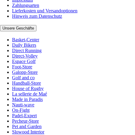
Zahlungsarten
Lieferkosten und Versandoptionen
Hinweis zum Datenschutz
Unsere Geschäfte
Basket-Center
Daily Bikers
Direct Running
Direct-Volley
Espace Golf
Foot-Store
Galopp-Store
Golf and co
Handball-Store
House of Rugby
La sellerie de Maé
Made in Paradis
Nauti-wave
On-Fight
Padel-Expert
Pecheur-Store
Pet and Garden
Slowood Interior