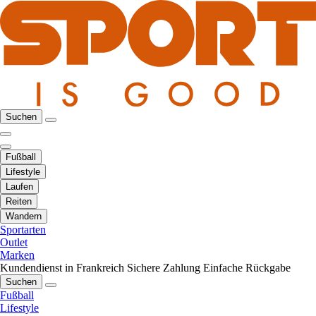
Suchen
Fußball
Lifestyle
Laufen
Reiten
Wandern
Sportarten
Outlet
Marken
Kundendienst in Frankreich
Sichere Zahlung
Einfache Rückgabe
Suchen
Fußball
Lifestyle