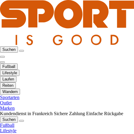
Suchen
Fußball
Lifestyle
Laufen
Reiten
Wandern
Sportarten
Outlet
Marken
Kundendienst in Frankreich
Sichere Zahlung
Einfache Rückgabe
Suchen
Fußball
Lifestyle