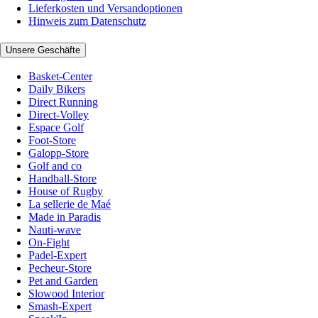
Lieferkosten und Versandoptionen
Hinweis zum Datenschutz
Unsere Geschäfte
Basket-Center
Daily Bikers
Direct Running
Direct-Volley
Espace Golf
Foot-Store
Galopp-Store
Golf and co
Handball-Store
House of Rugby
La sellerie de Maé
Made in Paradis
Nauti-wave
On-Fight
Padel-Expert
Pecheur-Store
Pet and Garden
Slowood Interior
Smash-Expert