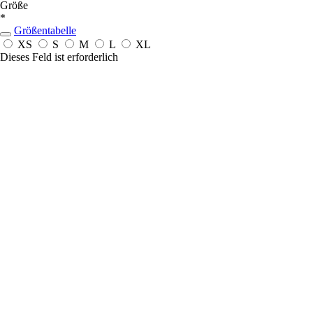
Größe
*
Größentabelle
XS
S
M
L
XL
Dieses Feld ist erforderlich