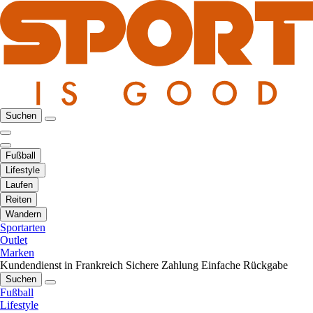
Suchen
Fußball
Lifestyle
Laufen
Reiten
Wandern
Sportarten
Outlet
Marken
Kundendienst in Frankreich
Sichere Zahlung
Einfache Rückgabe
Suchen
Fußball
Lifestyle