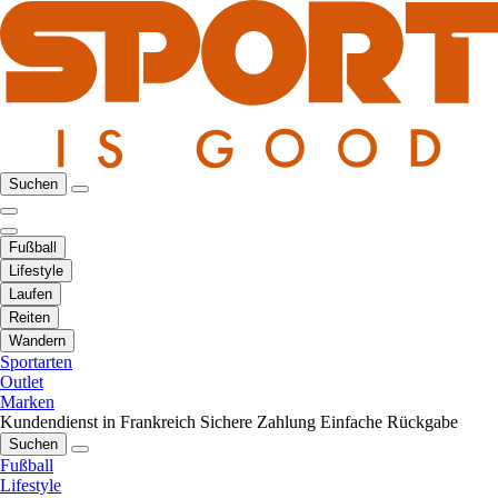
Suchen
Fußball
Lifestyle
Laufen
Reiten
Wandern
Sportarten
Outlet
Marken
Kundendienst in Frankreich
Sichere Zahlung
Einfache Rückgabe
Suchen
Fußball
Lifestyle