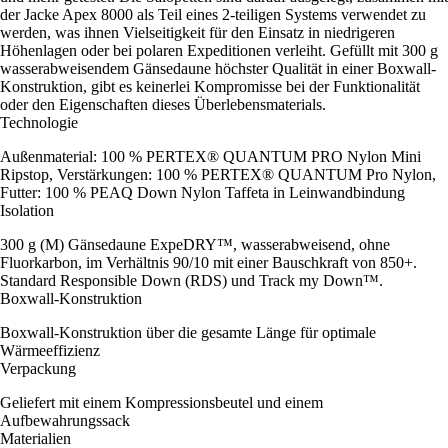
der Jacke Apex 8000 als Teil eines 2-teiligen Systems verwendet zu
werden, was ihnen Vielseitigkeit für den Einsatz in niedrigeren
Höhenlagen oder bei polaren Expeditionen verleiht. Gefüllt mit 300 g
wasserabweisendem Gänsedaune höchster Qualität in einer Boxwall-
Konstruktion, gibt es keinerlei Kompromisse bei der Funktionalität
oder den Eigenschaften dieses Überlebensmaterials.
Technologie
Außenmaterial: 100 % PERTEX® QUANTUM PRO Nylon Mini
Ripstop, Verstärkungen: 100 % PERTEX® QUANTUM Pro Nylon,
Futter: 100 % PEAQ Down Nylon Taffeta in Leinwandbindung
Isolation
300 g (M) Gänsedaune ExpeDRY™, wasserabweisend, ohne
Fluorkarbon, im Verhältnis 90/10 mit einer Bauschkraft von 850+.
Standard Responsible Down (RDS) und Track my Down™.
Boxwall-Konstruktion
Boxwall-Konstruktion über die gesamte Länge für optimale
Wärmeeffizienz
Verpackung
Geliefert mit einem Kompressionsbeutel und einem
Aufbewahrungssack
Materialien