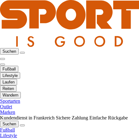
Suchen
Fußball
Lifestyle
Laufen
Reiten
Wandern
Sportarten
Outlet
Marken
Kundendienst in Frankreich
Sichere Zahlung
Einfache Rückgabe
Suchen
Fußball
Lifestyle