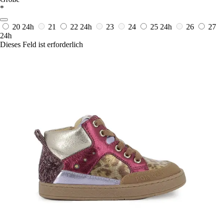
*
20
24h
21
22
24h
23
24
25
24h
26
27
24h
Dieses Feld ist erforderlich