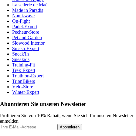
La sellerie de Maé
Made in Paradis
Nauti-wave
On-Fight
Padel-Expert
Pecheur-Store
Pet and Garden
Slowood Interior
Smash-Expert
Sneak'In
Sneakids
Training-Fit
Trek-Expert
Triathlon-Expert
TripnBikers
Vélo-Store
Winter-Expert
Abonnieren Sie unseren Newsletter
Profitieren Sie von 10% Rabatt, wenn Sie sich für unseren Newsletter
anmelden
Abonnieren