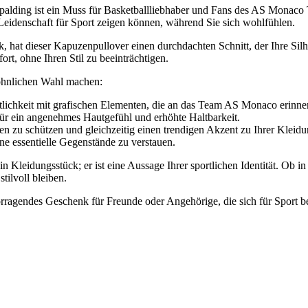
ing ist ein Muss für Basketballliebhaber und Fans des AS Monaco Te
 Leidenschaft für Sport zeigen können, während Sie sich wohlfühlen.
ok, hat dieser Kapuzenpullover einen durchdachten Schnitt, der Ihre Sil
rt, ohne Ihren Stil zu beeinträchtigen.
wöhnlichen Wahl machen:
lichkeit mit grafischen Elementen, die an das Team AS Monaco erinne
für ein angenehmes Hautgefühl und erhöhte Haltbarkeit.
sen zu schützen und gleichzeitig einen trendigen Akzent zu Ihrer Kleid
ne essentielle Gegenstände zu verstauen.
eidungsstück; er ist eine Aussage Ihrer sportlichen Identität. Ob in de
tilvoll bleiben.
vorragendes Geschenk für Freunde oder Angehörige, die sich für Sport b