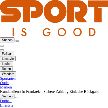
Suchen
Fußball
Lifestyle
Laufen
Reiten
Wandern
Sportarten
Outlet
Marken
Kundendienst in Frankreich
Sichere Zahlung
Einfache Rückgabe
Suchen
Fußball
Lifestyle