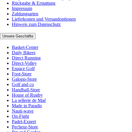
Rückgabe & Erstattung
Impressum
Zahlungsarten
Lieferkosten und Versandoptionen
Hinweis zum Datenschutz
Unsere Geschäfte
Basket-Center
Daily Bikers
Direct Running
Direct-Volley
Espace Golf
Foot-Store
Galopp-Store
Golf and co
Handball-Store
House of Rugby
La sellerie de Maé
Made in Paradis
Nauti-wave
On-Fight
Padel-Expert
Pecheur-Store