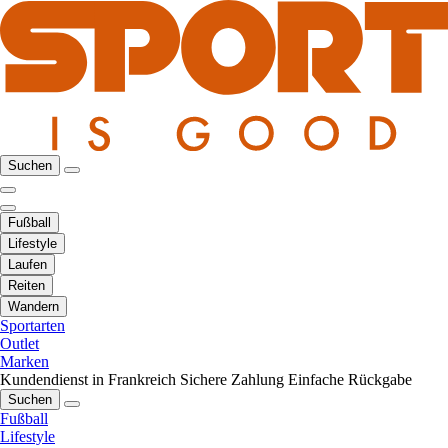
Suchen
Fußball
Lifestyle
Laufen
Reiten
Wandern
Sportarten
Outlet
Marken
Kundendienst in Frankreich
Sichere Zahlung
Einfache Rückgabe
Suchen
Fußball
Lifestyle