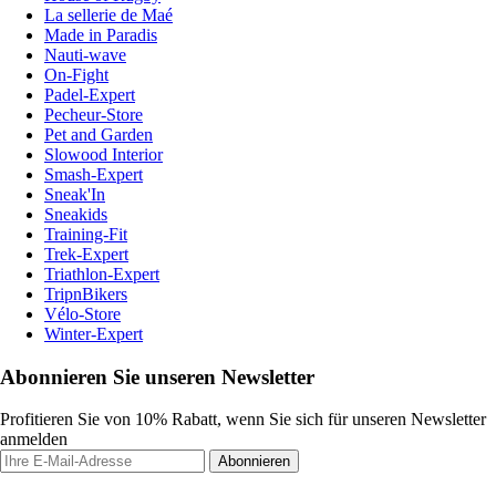
La sellerie de Maé
Made in Paradis
Nauti-wave
On-Fight
Padel-Expert
Pecheur-Store
Pet and Garden
Slowood Interior
Smash-Expert
Sneak'In
Sneakids
Training-Fit
Trek-Expert
Triathlon-Expert
TripnBikers
Vélo-Store
Winter-Expert
Abonnieren Sie unseren Newsletter
Profitieren Sie von 10% Rabatt, wenn Sie sich für unseren Newsletter
anmelden
Abonnieren