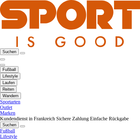
Suchen
Fußball
Lifestyle
Laufen
Reiten
Wandern
Sportarten
Outlet
Marken
Kundendienst in Frankreich
Sichere Zahlung
Einfache Rückgabe
Suchen
Fußball
Lifestyle