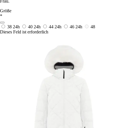
Frau.
Größe
*
38
24h
40
24h
44
24h
46
24h
48
Dieses Feld ist erforderlich