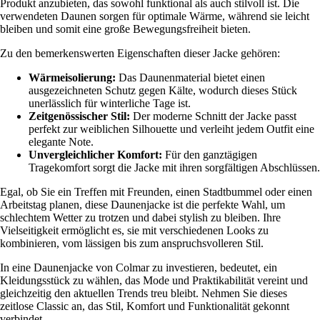
Produkt anzubieten, das sowohl funktional als auch stilvoll ist. Die
verwendeten Daunen sorgen für optimale Wärme, während sie leicht
bleiben und somit eine große Bewegungsfreiheit bieten.
Zu den bemerkenswerten Eigenschaften dieser Jacke gehören:
Wärmeisolierung:
Das Daunenmaterial bietet einen
ausgezeichneten Schutz gegen Kälte, wodurch dieses Stück
unerlässlich für winterliche Tage ist.
Zeitgenössischer Stil:
Der moderne Schnitt der Jacke passt
perfekt zur weiblichen Silhouette und verleiht jedem Outfit eine
elegante Note.
Unvergleichlicher Komfort:
Für den ganztägigen
Tragekomfort sorgt die Jacke mit ihren sorgfältigen Abschlüssen.
Egal, ob Sie ein Treffen mit Freunden, einen Stadtbummel oder einen
Arbeitstag planen, diese Daunenjacke ist die perfekte Wahl, um
schlechtem Wetter zu trotzen und dabei stylish zu bleiben. Ihre
Vielseitigkeit ermöglicht es, sie mit verschiedenen Looks zu
kombinieren, vom lässigen bis zum anspruchsvolleren Stil.
In eine Daunenjacke von Colmar zu investieren, bedeutet, ein
Kleidungsstück zu wählen, das Mode und Praktikabilität vereint und
gleichzeitig den aktuellen Trends treu bleibt. Nehmen Sie dieses
zeitlose Classic an, das Stil, Komfort und Funktionalität gekonnt
verbindet.