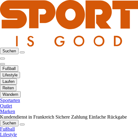
Suchen
Fußball
Lifestyle
Laufen
Reiten
Wandern
Sportarten
Outlet
Marken
Kundendienst in Frankreich
Sichere Zahlung
Einfache Rückgabe
Suchen
Fußball
Lifestyle