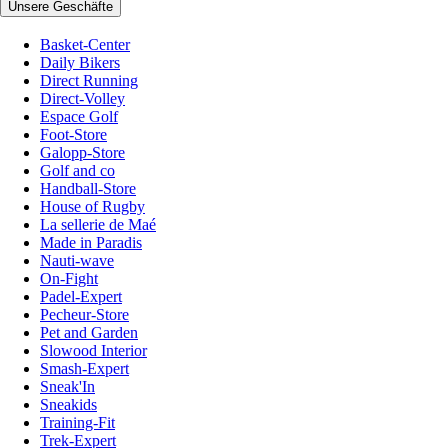
Unsere Geschäfte
Basket-Center
Daily Bikers
Direct Running
Direct-Volley
Espace Golf
Foot-Store
Galopp-Store
Golf and co
Handball-Store
House of Rugby
La sellerie de Maé
Made in Paradis
Nauti-wave
On-Fight
Padel-Expert
Pecheur-Store
Pet and Garden
Slowood Interior
Smash-Expert
Sneak'In
Sneakids
Training-Fit
Trek-Expert