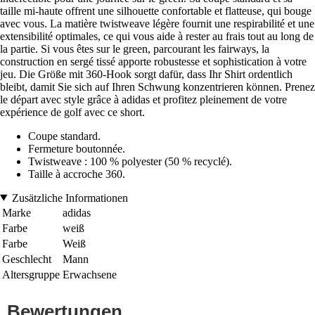
taille mi-haute offrent une silhouette confortable et flatteuse, qui bouge
avec vous. La matière twistweave légère fournit une respirabilité et une
extensibilité optimales, ce qui vous aide à rester au frais tout au long de
la partie. Si vous êtes sur le green, parcourant les fairways, la
construction en sergé tissé apporte robustesse et sophistication à votre
jeu. Die Größe mit 360-Hook sorgt dafür, dass Ihr Shirt ordentlich
bleibt, damit Sie sich auf Ihren Schwung konzentrieren können. Prenez
le départ avec style grâce à adidas et profitez pleinement de votre
expérience de golf avec ce short.
Coupe standard.
Fermeture boutonnée.
Twistweave : 100 % polyester (50 % recyclé).
Taille à accroche 360.
Zusätzliche Informationen
Marke
adidas
Farbe
weiß
Farbe
Weiß
Geschlecht
Mann
Altersgruppe
Erwachsene