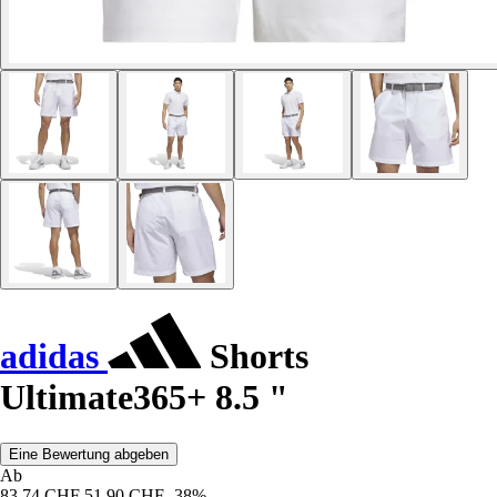
adidas
Shorts
Ultimate365+ 8.5 "
Eine Bewertung abgeben
Ab
83,74 CHF
51,90 CHF
-38%