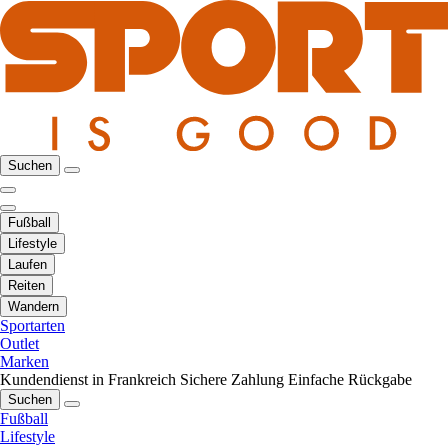
Suchen
Fußball
Lifestyle
Laufen
Reiten
Wandern
Sportarten
Outlet
Marken
Kundendienst in Frankreich
Sichere Zahlung
Einfache Rückgabe
Suchen
Fußball
Lifestyle