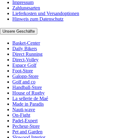
Impressum
Zahlungsarten
Lieferkosten und Versandoptionen
Hinweis zum Datenschutz
Unsere Geschäfte
Basket-Center
Daily Bikers
Direct Running
Direct-Volley
Espace Golf
Foot-Store
Galopp-Store
Golf and co
Handball-Store
House of Rugby
La sellerie de Maé
Made in Paradis
Nauti-wave
On-Fight
Padel-Expert
Pecheur-Store
Pet and Garden
Slowood Interior