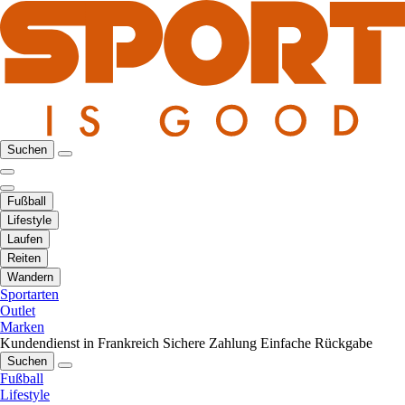
Suchen
Fußball
Lifestyle
Laufen
Reiten
Wandern
Sportarten
Outlet
Marken
Kundendienst in Frankreich
Sichere Zahlung
Einfache Rückgabe
Suchen
Fußball
Lifestyle