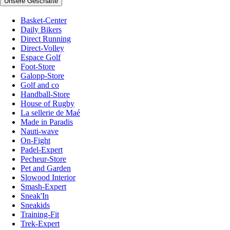
Unsere Geschäfte
Basket-Center
Daily Bikers
Direct Running
Direct-Volley
Espace Golf
Foot-Store
Galopp-Store
Golf and co
Handball-Store
House of Rugby
La sellerie de Maé
Made in Paradis
Nauti-wave
On-Fight
Padel-Expert
Pecheur-Store
Pet and Garden
Slowood Interior
Smash-Expert
Sneak'In
Sneakids
Training-Fit
Trek-Expert