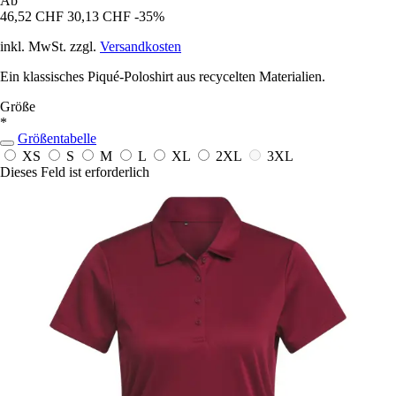
Ab
46,52 CHF
30,13 CHF
-35%
inkl. MwSt. zzgl.
Versandkosten
Ein klassisches Piqué-Poloshirt aus recycelten Materialien.
Größe
*
Größentabelle
XS
S
M
L
XL
2XL
3XL
Dieses Feld ist erforderlich