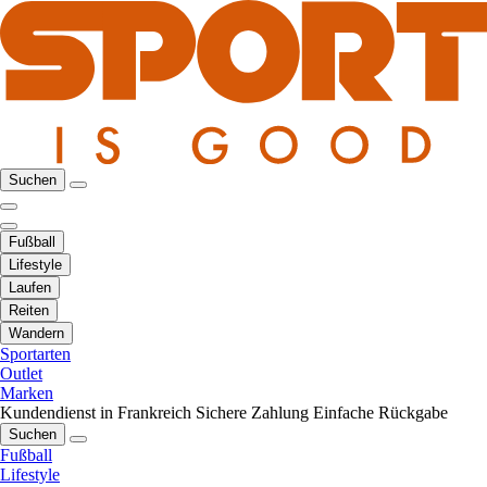
Suchen
Fußball
Lifestyle
Laufen
Reiten
Wandern
Sportarten
Outlet
Marken
Kundendienst in Frankreich
Sichere Zahlung
Einfache Rückgabe
Suchen
Fußball
Lifestyle