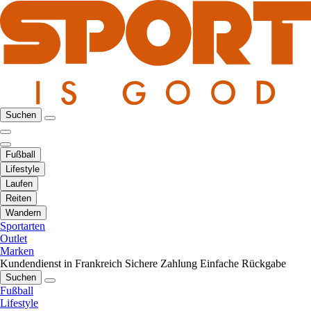
Suchen
Fußball
Lifestyle
Laufen
Reiten
Wandern
Sportarten
Outlet
Marken
Kundendienst in Frankreich
Sichere Zahlung
Einfache Rückgabe
Suchen
Fußball
Lifestyle