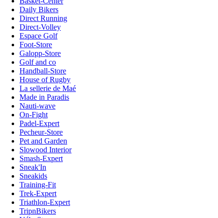
Basket-Center
Daily Bikers
Direct Running
Direct-Volley
Espace Golf
Foot-Store
Galopp-Store
Golf and co
Handball-Store
House of Rugby
La sellerie de Maé
Made in Paradis
Nauti-wave
On-Fight
Padel-Expert
Pecheur-Store
Pet and Garden
Slowood Interior
Smash-Expert
Sneak'In
Sneakids
Training-Fit
Trek-Expert
Triathlon-Expert
TripnBikers