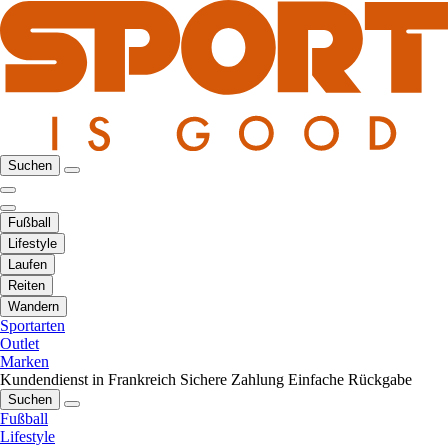
Suchen
Fußball
Lifestyle
Laufen
Reiten
Wandern
Sportarten
Outlet
Marken
Kundendienst in Frankreich
Sichere Zahlung
Einfache Rückgabe
Suchen
Fußball
Lifestyle