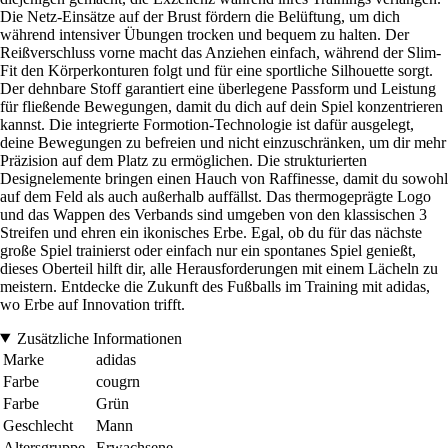
Die Netz-Einsätze auf der Brust fördern die Belüftung, um dich
während intensiver Übungen trocken und bequem zu halten. Der
Reißverschluss vorne macht das Anziehen einfach, während der Slim-
Fit den Körperkonturen folgt und für eine sportliche Silhouette sorgt.
Der dehnbare Stoff garantiert eine überlegene Passform und Leistung
für fließende Bewegungen, damit du dich auf dein Spiel konzentrieren
kannst. Die integrierte Formotion-Technologie ist dafür ausgelegt,
deine Bewegungen zu befreien und nicht einzuschränken, um dir mehr
Präzision auf dem Platz zu ermöglichen. Die strukturierten
Designelemente bringen einen Hauch von Raffinesse, damit du sowohl
auf dem Feld als auch außerhalb auffällst. Das thermogeprägte Logo
und das Wappen des Verbands sind umgeben von den klassischen 3
Streifen und ehren ein ikonisches Erbe. Egal, ob du für das nächste
große Spiel trainierst oder einfach nur ein spontanes Spiel genießt,
dieses Oberteil hilft dir, alle Herausforderungen mit einem Lächeln zu
meistern. Entdecke die Zukunft des Fußballs im Training mit adidas,
wo Erbe auf Innovation trifft.
Zusätzliche Informationen
Marke
adidas
Farbe
cougrn
Farbe
Grün
Geschlecht
Mann
Altersgruppe
Erwachsene