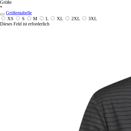
Größe
*
Größentabelle
XS
S
M
L
XL
2XL
3XL
Dieses Feld ist erforderlich